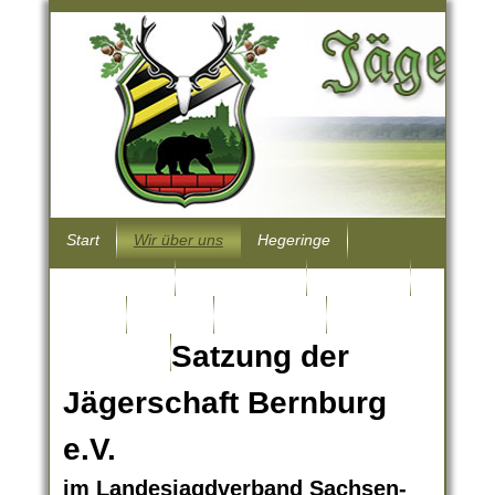
Start
Wir über uns
Hegeringe
Hundewesen
Wissenwertes
Jungjäger
Archiv
Kontakt
Impressum
Satzung der
Datenschutz
Jägerschaft Bernburg
e.V.
im Landesjagdverband Sachsen-