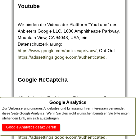
Youtube
Wir binden die Videos der Plattform “YouTube” des
Anbieters Google LLC, 1600 Amphitheatre Parkway,
Mountain View, CA 94043, USA, ein.
Datenschutzerklärung:
https://www.google.com/policies/privacy/
, Opt-Out:
https://adssettings.google.com/authenticated
.
Google ReCaptcha
Wir binden die Funktion zur Erkennung von Bots,
Google Analytics
z.B. bei Eingaben in Onlineformularen
Zur Verbesserung unseres Angebotes und Erfassung Ihrer Interessen verwendet
("ReCaptcha") des Anbieters Google LLC, 1600
diese Seite Google Analytics. Wenn Sie dies nicht wünschen benutzen Sie bitte unten
Amphitheatre Parkway, Mountain View, CA 94043,
stehenden Link, um sich auszutragen.
USA, ein. Datenschutzerklärung:
Google Analytics deaktivieren
https://www.google.com/policies/privacy/
, Opt-Out:
https://adssettings.google.com/authenticated
.