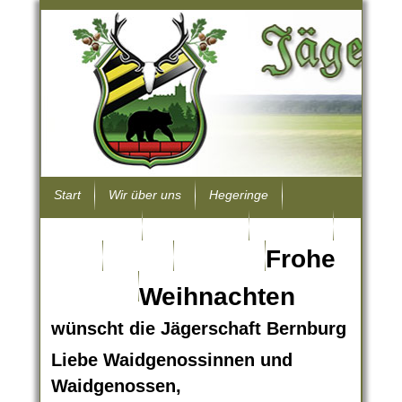
Start
Wir über uns
Hegeringe
Hundewesen
Wissenwertes
Jungjäger
Frohe
Archiv
Kontakt
Impressum
Datenschutz
Weihnachten
wünscht die Jägerschaft Bernburg
Liebe Waidgenossinnen und
Waidgenossen,